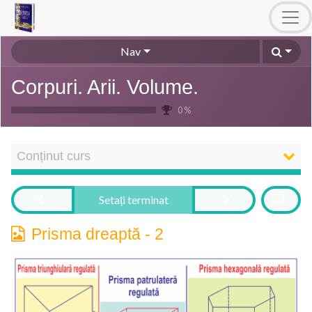
Nav
Corpuri. Arii. Volume.
0 %
Conținut curs
Setați terminat
Prisma dreaptă - 2