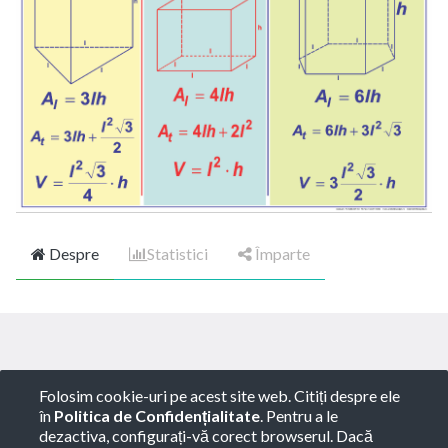
Despre
Statistici
Împarte
Copyright ©
ROTARY GLOBART SRL
-
Termeni de
Folosim cookie-uri pe acest site web. Citiți despre ele
utilizare
-
Politica de Confidențialitate
-
Consultanță
în
Politica de Confidențialitate
. Pentru a le
juridică
dezactiva, configurați-vă corect browserul. Dacă