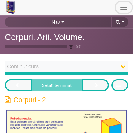
Nav
Corpuri. Arii. Volume.
0 %
Conținut curs
Setați terminat
Corpuri - 2