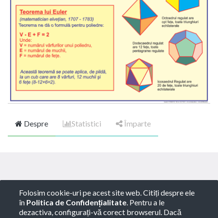
Despre
Statistici
Împarte
Copyright ©
ROTARY GLOBART SRL
-
Termeni de
Folosim cookie-uri pe acest site web. Citiți despre ele
utilizare
-
Politica de Confidențialitate
-
Consultanță
în
Politica de Confidențialitate
. Pentru a le
juridică
dezactiva, configurați-vă corect browserul. Dacă