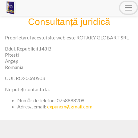
Consultanță juridică
Proprietarul acestui site web este
ROTARY GLOBART SRL
Bdul. Republicii 148 B
Pitesti
Argeș
România
CUI:
RO20060503
Ne puteți contacta la:
Număr de telefon:
0758888208
Adresă email:
expunem@gmail.com