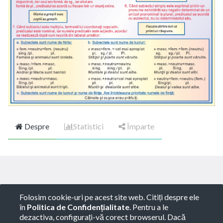
Despre
Statistici
Împarte
Copyright ©
ROTARY GLOBART SRL
-
Termeni de
Folosim cookie-uri pe acest site web. Citiți despre ele
utilizare
-
Politica de Confidențialitate
-
Consultanță
în
Politica de Confidențialitate
. Pentru a le
juridică
dezactiva, configurați-vă corect browserul. Dacă