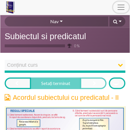
Nav
Subiectul si predicatul
0 %
Conținut curs
Setați terminat
Acordul subiectului cu predicatul - II