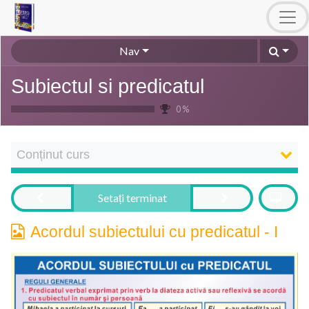
Nav
Subiectul si predicatul
0 %
Conținut curs
Setați terminat
Acordul subiectului cu predicatul - I