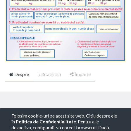
Despre
Statistici
Împarte
Copyright ©
ROTARY GLOBART SRL
-
Termeni de
Folosim cookie-uri pe acest site web. Citiți despre ele
utilizare
-
Politica de Confidențialitate
-
Consultanță
în
Politica de Confidențialitate
. Pentru a le
juridică
dezactiva, configurați-vă corect browserul. Dacă