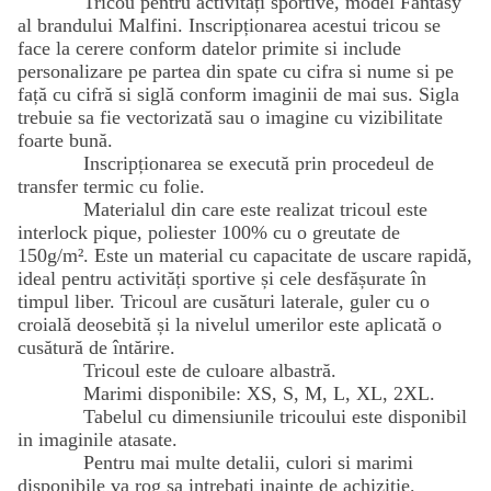
Tricou pentru activități sportive, model Fantasy
al brandului Malfini. Inscripționarea acestui tricou se
face la cerere conform datelor primite si include
personalizare pe partea din spate cu cifra si nume si pe
față cu cifră si siglă conform imaginii de mai sus. Sigla
trebuie sa fie vectorizată sau o imagine cu vizibilitate
foarte bună.
Inscripționarea se execută prin procedeul de
transfer termic cu folie.
Materialul din care este realizat tricoul este
interlock pique, poliester 100% cu o greutate de
150g/m². Este un material cu capacitate de uscare rapidă,
ideal pentru activități sportive și cele desfășurate în
timpul liber. Tricoul are cusături laterale, guler cu o
croială deosebită și la nivelul umerilor este aplicată o
cusătură de întărire.
Tricoul este de culoare albastră.
Marimi disponibile: XS, S, M, L, XL, 2XL.
Tabelul cu dimensiunile tricoului este disponibil
in imaginile atasate.
Pentru mai multe detalii, culori si marimi
disponibile va rog sa intrebati inainte de achizitie.