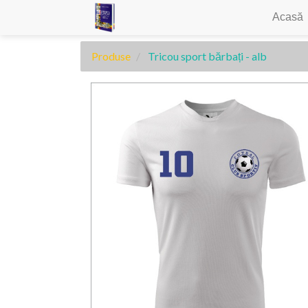
Acasă
Produse
Tricou sport bărbați - alb