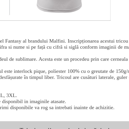
el Fantasy al brandului Malfini. Inscripționarea acestui tricou
fra si nume si pe față cu cifră si siglă conform imaginii de ma
deul de sublimare. Acesta este un procedeu prin care cerneala 
oul este interlock pique, poliester 100% cu o greutate de 150g
 desfășurate în timpul liber. Tricoul are cusături laterale, guler
XL, 3XL.
 disponibil in imaginile atasate.
rimi disponibile va rog sa intrebati inainte de achizitie.