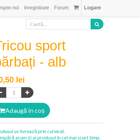
spre noi
Inregistrare
Forum
Logare
Tricou sport
ărbați - alb
0,50
lei
Adaugă în coș
odusul se livrează prin curierat.
mpără acum și ai produsul în cel mai scurt timp.