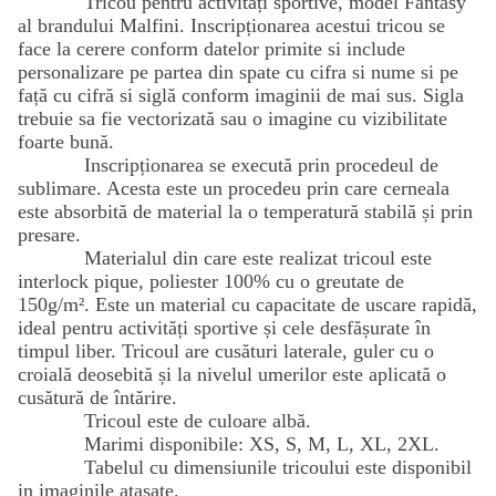
Tricou pentru activități sportive, model Fantasy
al brandului Malfini. Inscripționarea acestui tricou se
face la cerere conform datelor primite si include
personalizare pe partea din spate cu cifra si nume si pe
față cu cifră si siglă conform imaginii de mai sus. Sigla
trebuie sa fie vectorizată sau o imagine cu vizibilitate
foarte bună.
Inscripționarea se execută prin procedeul de
sublimare. Acesta este un procedeu prin care cerneala
este absorbită de material la o temperatură stabilă și prin
presare.
Materialul din care este realizat tricoul este
interlock pique, poliester 100% cu o greutate de
150g/m². Este un material cu capacitate de uscare rapidă,
ideal pentru activități sportive și cele desfășurate în
timpul liber. Tricoul are cusături laterale, guler cu o
croială deosebită și la nivelul umerilor este aplicată o
cusătură de întărire.
Tricoul este de culoare albă.
Marimi disponibile: XS, S, M, L, XL, 2XL.
Tabelul cu dimensiunile tricoului este disponibil
in imaginile atasate.