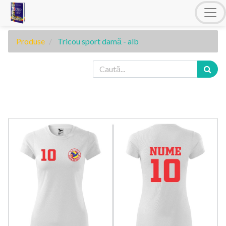
Produse
Tricou sport damă - alb