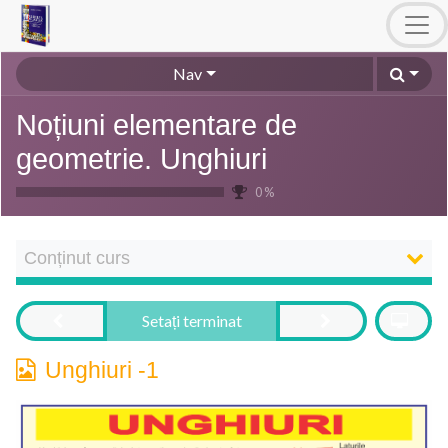
Nav
Noțiuni elementare de
geometrie. Unghiuri
0 %
Conținut curs
Setați terminat
Unghiuri -1