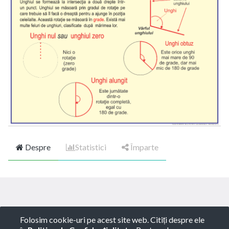
Despre
Statistici
Împarte
Copyright ©
ROTARY GLOBART SRL
-
Termeni de
Folosim cookie-uri pe acest site web. Citiți despre ele
utilizare
-
Politica de Confidențialitate
-
Consultanță