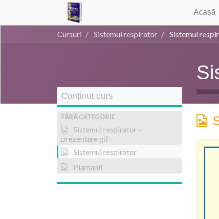
Acasă
Cursuri
Sistemul respirator
Sistemul respi
Si
Conținut curs
FĂRĂ CATEGORIE
S
Sistemul respirator -
prezentare gif
Sistemul respirator
Plamanii