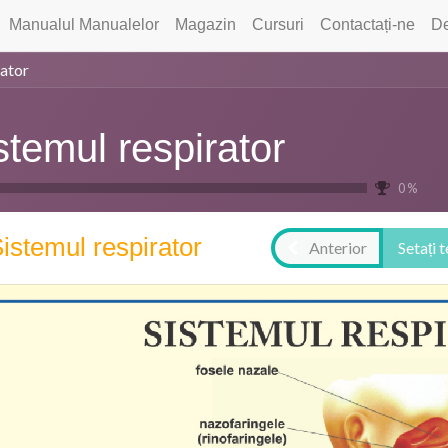
Manualul Manualelor
Magazin
Cursuri
Contactați-ne
De
rator
stemul respirator
0 %
istemul respirator
Anterior
Setați 