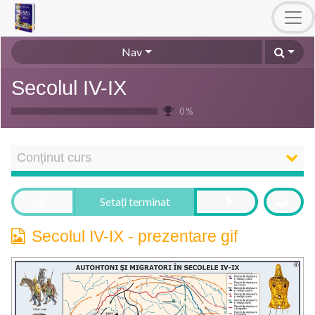
Nav
Secolul IV-IX
0 %
Conținut curs
Setați terminat
Secolul IV-IX - prezentare gif