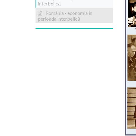
interbelică
România - economia în
perioada interbelică