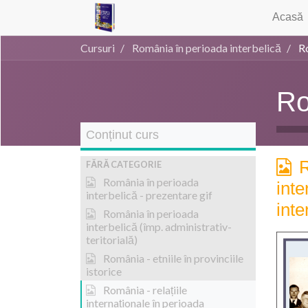
Acasă
Cursuri
România în perioada interbelică
Ro
Ro
Conținut curs
R
FĂRĂ CATEGORIE
România în perioada
inte
interbelică - prezentare gif
inte
România în perioada
interbelică (împ. administrativ-
teritorială)
România - etniile în provinciile
istorice
România - relațiile
internaționale în perioada