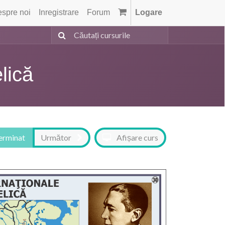
spre noi
Inregistrare
Forum
Logare
lică
terminat
Următor
Afișare curs