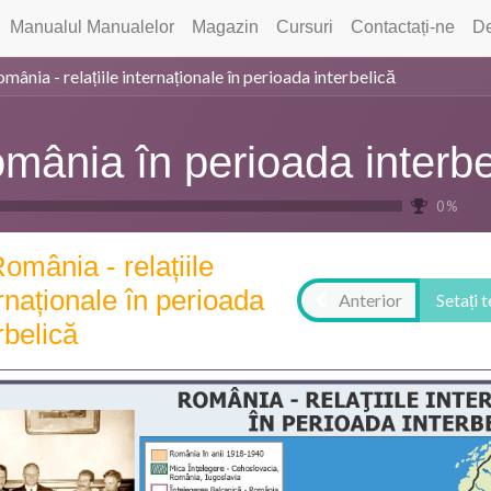
Manualul Manualelor
Magazin
Cursuri
Contactați-ne
De
mânia - relațiile internaționale în perioada interbelică
mânia în perioada interbe
0 %
omânia - relațiile
rnaționale în perioada
Anterior
Setați 
rbelică