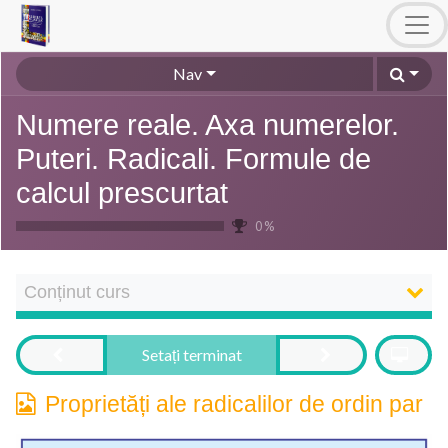
Nav
Numere reale. Axa numerelor.
Puteri. Radicali. Formule de
calcul prescurtat
0 %
Conținut curs
Setați terminat
Proprietăți ale radicalilor de ordin par