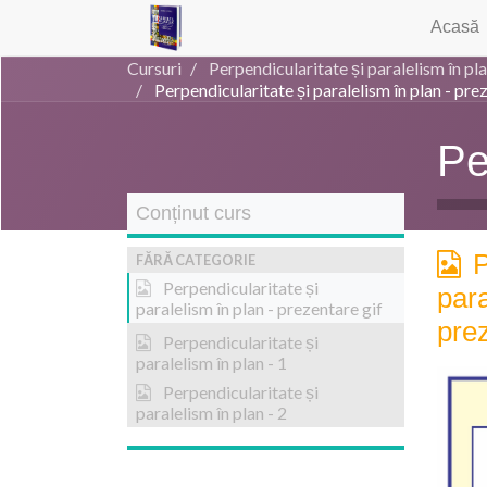
Acasă
Cursuri
Perpendicularitate și paralelism în pl
Perpendicularitate și paralelism în plan - pre
Pe
Conținut curs
P
FĂRĂ CATEGORIE
Perpendicularitate și
para
paralelism în plan - prezentare gif
prez
Perpendicularitate și
paralelism în plan - 1
Perpendicularitate și
paralelism în plan - 2