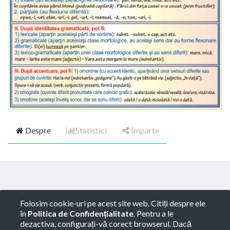
Despre
Statistici
Împarte
Copyright ©
ROTARY GLOBART SRL
-
Termeni de
Folosim cookie-uri pe acest site web. Citiți despre ele
utilizare
-
Politica de Confidențialitate
-
Consultanță
în
Politica de Confidențialitate
. Pentru a le
juridică
dezactiva, configurați-vă corect browserul. Dacă