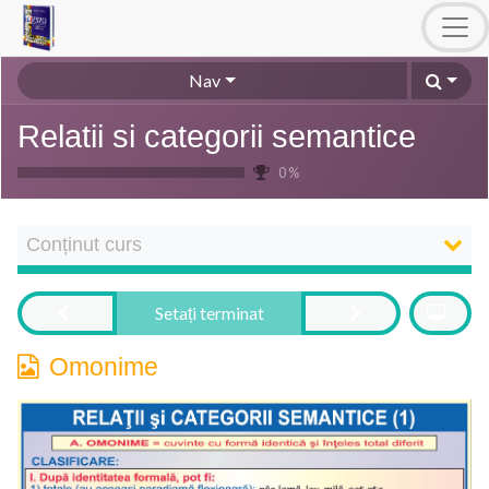
Nav
Relatii si categorii semantice
0 %
Conținut curs
Setați terminat
Omonime