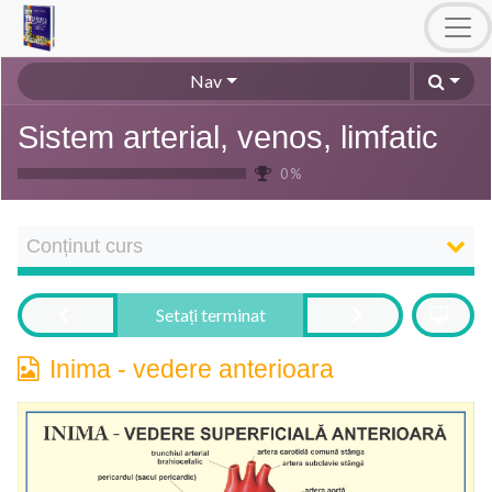
Nav
Sistem arterial, venos, limfatic
0 %
Conținut curs
Setați terminat
Inima - vedere anterioara