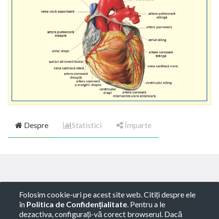
Despre
Statistici
Împarte
Copyright ©
ROTARY GLOBART SRL
-
Termeni de
Folosim cookie-uri pe acest site web. Citiți despre ele
utilizare
-
Politica de Confidențialitate
-
Consultanță
în
Politica de Confidențialitate
. Pentru a le
juridică
dezactiva, configurați-vă corect browserul. Dacă