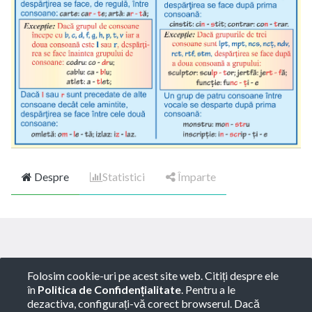
Despre
Statistici
Împarte
Copyright ©
ROTARY GLOBART SRL
-
Termeni de
Folosim cookie-uri pe acest site web. Citiți despre ele
utilizare
-
Politica de Confidențialitate
-
Consultanță
în
Politica de Confidențialitate
. Pentru a le
juridică
dezactiva, configurați-vă corect browserul. Dacă