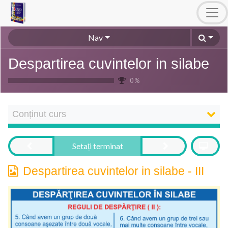
Nav
Despartirea cuvintelor in silabe
0 %
Conținut curs
Setați terminat
Despartirea cuvintelor in silabe - III