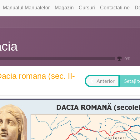
Manualul Manualelor
Magazin
Cursuri
Contactați-ne
De
cia
0 %
acia romana (sec. II-
Anterior
Setați 