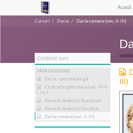
Acasă
Cursuri
Dacia
Dacia romana (sec. II-III)
Da
Conținut curs
D
FĂRĂ CATEGORIE
Dacia - prezentare gif
III)
Civilizatia geto-daca (sec. IV-II
i. Hr.)
Dacia in timpul lui Burebista
Dacia in timpul lui Decebal
Dacia romana (sec. II-III)