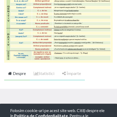
Despre
Statistici
Împarte
Copyright ©
ROTARY GLOBART SRL
-
Termeni de
Folosim cookie-uri pe acest site web. Citiți despre ele
utilizare
-
Politica de Confidențialitate
-
Consultanță
în
Politica de Confidențialitate
. Pentru a le