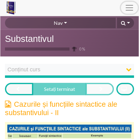
Nav
Substantivul
0 %
Conținut curs
Setați terminat
Cazurile și funcțiile sintactice ale
substantivului - II