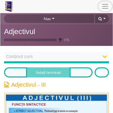
Nav
Adjectivul
0 %
Conținut curs
Setați terminat
Adjectivul - III