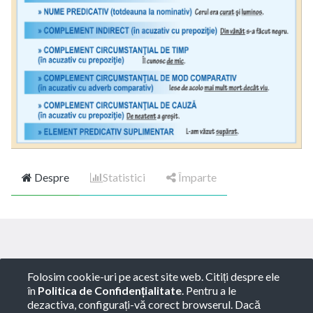
Despre
Statistici
Împarte
Copyright ©
ROTARY GLOBART SRL
-
Termeni de
Folosim cookie-uri pe acest site web. Citiți despre ele
utilizare
-
Politica de Confidențialitate
-
Consultanță
în
Politica de Confidențialitate
. Pentru a le
juridică
dezactiva, configurați-vă corect browserul. Dacă