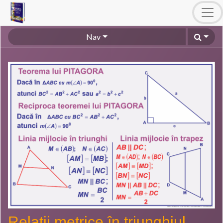
Nav
Relații metrice în triunghiul