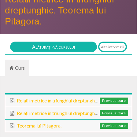
dreptunghic. Teorema lui
Pitagora.
Alăturați-vă cursului
Alte informații
Curs
Relații metrice în triunghiul dreptunghic. Teorema lui Pitagora. - prezentare gif
Previzualizare
Relații metrice în triunghiul dreptunghic.
Previzualizare
Teorema lui Pitagora.
Previzualizare