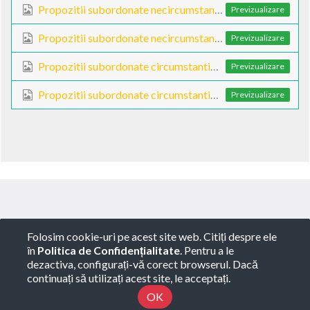
Propozitii subordonate necircumstantiale - V
Previzualizare
Propozitii subordonate necircumstantiale - VI
Previzualizare
Propozitii subordonate circumstantiale - I
Previzualizare
Propozitii subordonate circumstantiale - III
Previzualizare
Copyright ©
ROTARY GLOBART SRL
-
Termeni de
Folosim cookie-uri pe acest site web. Citiți despre ele
utilizare
-
Politica de Confidențialitate
-
Consultanță
în
Politica de Confidențialitate
. Pentru a le
juridică
dezactiva, configurați-vă corect browserul. Dacă
Developed by Osobi ERP
continuați să utilizați acest site, le acceptați.
Powered by
OK