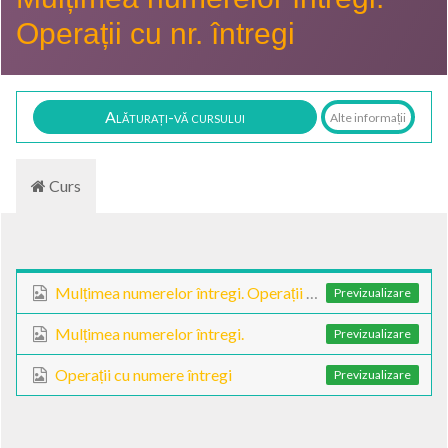
Operații cu nr. întregi
Alăturați-vă cursului
Alte informații
Curs
Mulțimea numerelor întregi. Operații cu nr. întregi - prezentare gif
Previzualizare
Mulțimea numerelor întregi.
Previzualizare
Operații cu numere întregi
Previzualizare