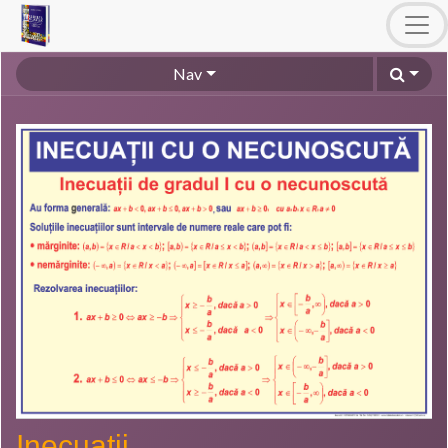
Nav
Inecuații