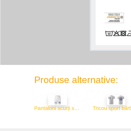
Produse alternative:
Pantaloni scurți sport bărbați - alb