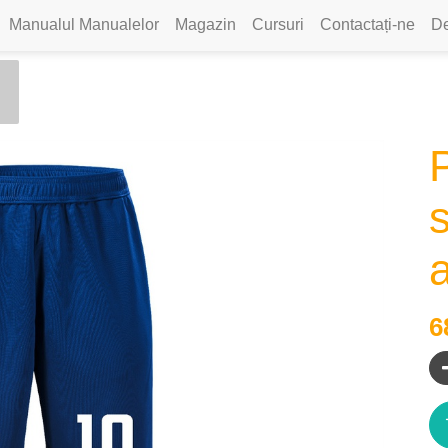
Manualul Manualelor
Magazin
Cursuri
Contactați-ne
De
P
s
6