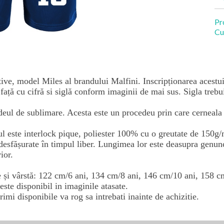
Pr
Cu
rtive, model Miles al brandului Malfini. Inscripționarea acestu
 față cu cifră si siglă conform imaginii de mai sus. Sigla trebu
deul de sublimare. Acesta este un procedeu prin care cerneala 
oul este interlock pique, poliester 100% cu o greutate de 150g
 desfășurate în timpul liber. Lungimea lor este deasupra genunchi
ior.
e și vârstă: 122 cm/6 ani, 134 cm/8 ani, 146 cm/10 ani, 158 c
ste disponibil in imaginile atasate.
rimi disponibile va rog sa intrebati inainte de achizitie.