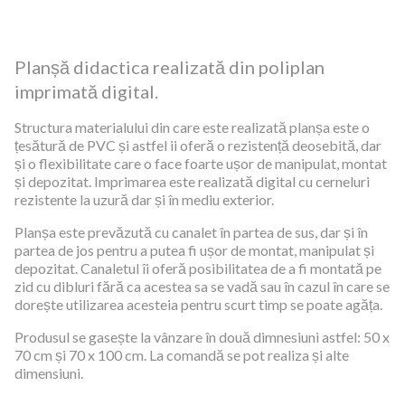
Planșă didactica realizată din poliplan
imprimată digital.
Structura materialului din care este realizată planșa este o
țesătură de PVC și astfel ii oferă o rezistență deosebită, dar
și o flexibilitate care o face foarte ușor de manipulat, montat
și depozitat. Imprimarea este realizată digital cu cerneluri
rezistente la uzură dar și în mediu exterior.
Planșa este prevăzută cu canalet în partea de sus, dar și în
partea de jos pentru a putea fi ușor de montat, manipulat și
depozitat. Canaletul îi oferă posibilitatea de a fi montată pe
zid cu dibluri fără ca acestea sa se vadă sau în cazul în care se
dorește utilizarea acesteia pentru scurt timp se poate agăța.
Produsul se gasește la vânzare în două dimnesiuni astfel: 50 x
70 cm și 70 x 100 cm. La comandă se pot realiza și alte
dimensiuni.