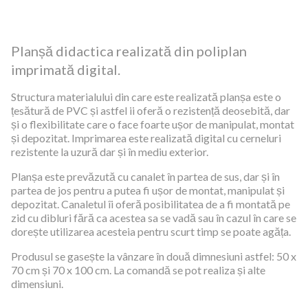
Planșă didactica realizată din poliplan
imprimată digital.
Structura materialului din care este realizată planșa este o
țesătură de PVC și astfel ii oferă o rezistență deosebită, dar
și o flexibilitate care o face foarte ușor de manipulat, montat
și depozitat. Imprimarea este realizată digital cu cerneluri
rezistente la uzură dar și în mediu exterior.
Planșa este prevăzută cu canalet în partea de sus, dar și în
partea de jos pentru a putea fi ușor de montat, manipulat și
depozitat. Canaletul îi oferă posibilitatea de a fi montată pe
zid cu dibluri fără ca acestea sa se vadă sau în cazul în care se
dorește utilizarea acesteia pentru scurt timp se poate agăța.
Produsul se gasește la vânzare în două dimnesiuni astfel: 50 x
70 cm și 70 x 100 cm. La comandă se pot realiza și alte
dimensiuni.