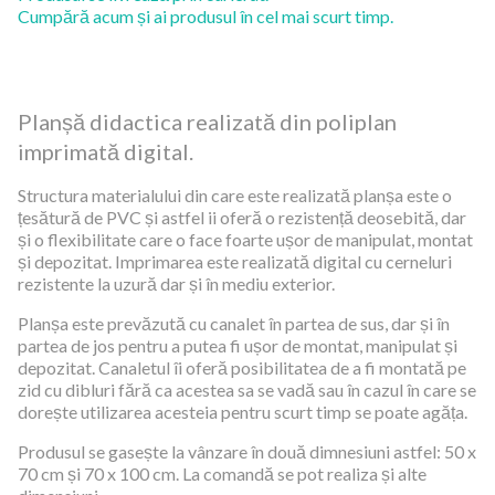
Cumpără acum și ai produsul în cel mai scurt timp.
Planșă didactica realizată din poliplan
imprimată digital.
Structura materialului din care este realizată planșa este o
țesătură de PVC și astfel ii oferă o rezistență deosebită, dar
și o flexibilitate care o face foarte ușor de manipulat, montat
și depozitat. Imprimarea este realizată digital cu cerneluri
rezistente la uzură dar și în mediu exterior.
Planșa este prevăzută cu canalet în partea de sus, dar și în
partea de jos pentru a putea fi ușor de montat, manipulat și
depozitat. Canaletul îi oferă posibilitatea de a fi montată pe
zid cu dibluri fără ca acestea sa se vadă sau în cazul în care se
dorește utilizarea acesteia pentru scurt timp se poate agăța.
Produsul se gasește la vânzare în două dimnesiuni astfel: 50 x
70 cm și 70 x 100 cm. La comandă se pot realiza și alte