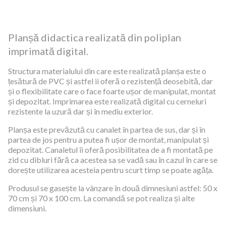
Planșă didactica realizată din poliplan
imprimată digital.
Structura materialului din care este realizată planșa este o
țesătură de PVC și astfel ii oferă o rezistență deosebită, dar
și o flexibilitate care o face foarte ușor de manipulat, montat
și depozitat. Imprimarea este realizată digital cu cerneluri
rezistente la uzură dar și în mediu exterior.
Planșa este prevăzută cu canalet în partea de sus, dar și în
partea de jos pentru a putea fi ușor de montat, manipulat și
depozitat. Canaletul îi oferă posibilitatea de a fi montată pe
zid cu dibluri fără ca acestea sa se vadă sau în cazul în care se
dorește utilizarea acesteia pentru scurt timp se poate agăța.
Produsul se gasește la vânzare în două dimnesiuni astfel: 50 x
70 cm și 70 x 100 cm. La comandă se pot realiza și alte
dimensiuni.