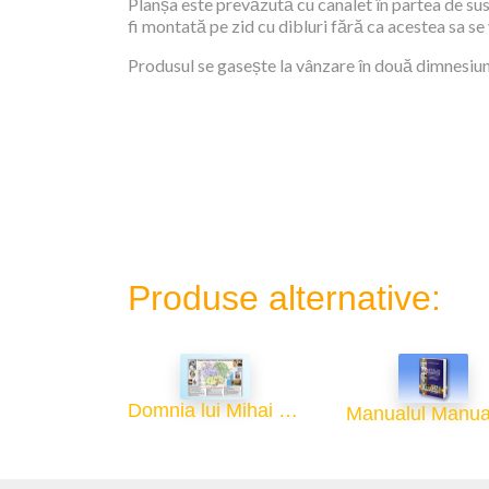
Planșa este prevăzută cu canalet în partea de sus,
fi montată pe zid cu dibluri fără ca acestea sa se
Produsul se gasește la vânzare în două dimnesiuni
Produse alternative:
Domnia lui Mihai Viteazul - 70x100