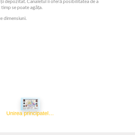
și depozitat. Canaletul îi oferă posibilitatea de a
t timp se poate agăța.
te dimensiuni.
Unirea principatelor și constituirea României - 70x100