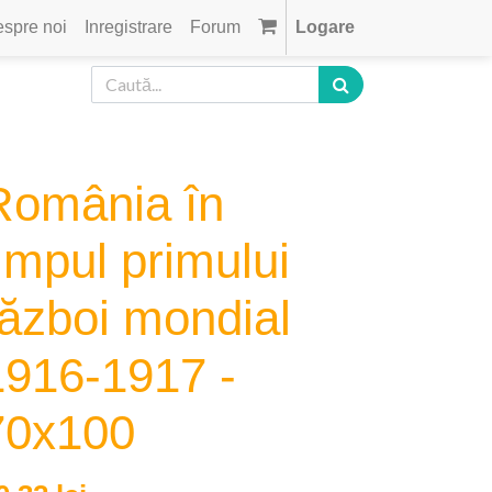
spre noi
Inregistrare
Forum
Logare
România în
impul primului
război mondial
1916-1917 -
70x100