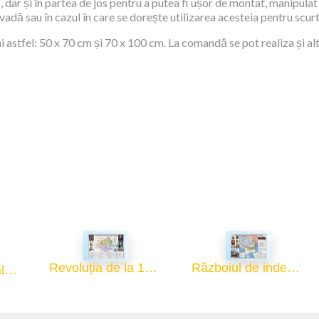
 dar și în partea de jos pentru a putea fi ușor de montat, manipulat 
 vadă sau în cazul în care se dorește utilizarea acesteia pentru scur
 astfel: 50 x 70 cm și 70 x 100 cm. La comandă se pot realiza și al
Revoluția de la 1848-1849 - 70x100
Războiul de independență 1877 - 1878 - 70x100
Manualul Manualelor