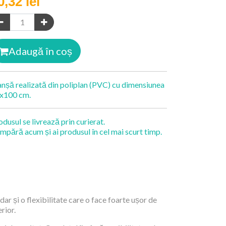
0,32
lei
Adaugă în coș
anșă realizată din poliplan (PVC) cu dimensiunea
x100 cm.
odusul se livrează prin curierat.
mpără acum și ai produsul în cel mai scurt timp.
dar și o flexibilitate care o face foarte ușor de
rior.