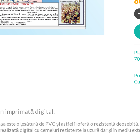
8
Pl
70
Pr
Cu
an imprimată digital.
șa este o țesătură de PVC și astfel ii oferă o rezistență deosebită, 
alizată digital cu cerneluri rezistente la uzură dar și în mediu exte