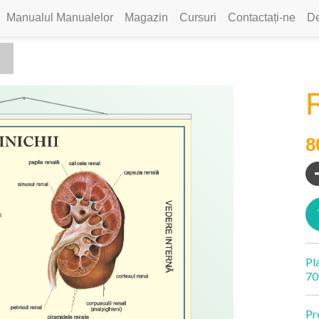
Manualul Manualelor
Magazin
Cursuri
Contactați-ne
De
R
8
Pl
70
Pr