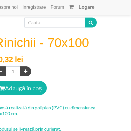
spre noi
Inregistrare
Forum
Logare
inichii - 70x100
0,32
lei
Adaugă în coș
anșă realizată din poliplan (PVC) cu dimensiunea
x100 cm.
odusul se livrează prin curierat.