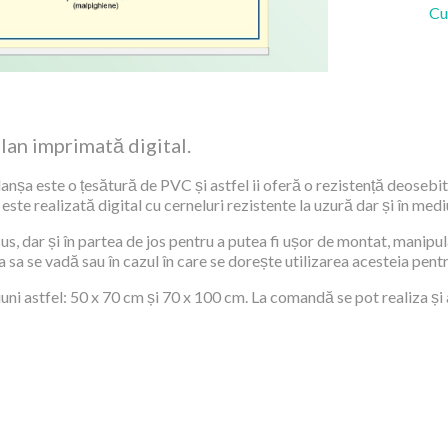
Cu
lan imprimată digital.
anșa este o țesătură de PVC și astfel ii oferă o rezistență deosebită
te realizată digital cu cerneluri rezistente la uzură dar și în medi
s, dar și în partea de jos pentru a putea fi ușor de montat, manipula
a sa se vadă sau în cazul în care se dorește utilizarea acesteia pent
ni astfel: 50 x 70 cm și 70 x 100 cm. La comandă se pot realiza și 