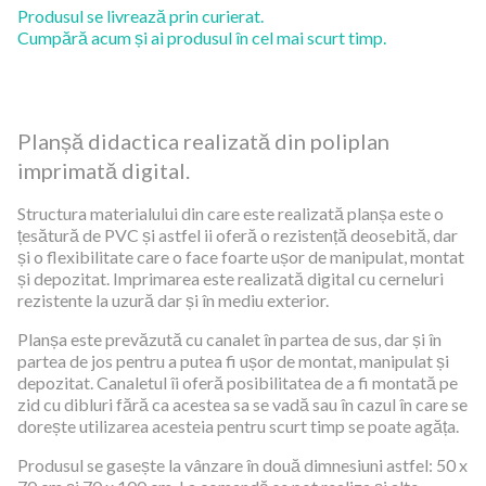
Produsul se livrează prin curierat.
Cumpără acum și ai produsul în cel mai scurt timp.
Planșă didactica realizată din poliplan
imprimată digital.
Structura materialului din care este realizată planșa este o
țesătură de PVC și astfel ii oferă o rezistență deosebită, dar
și o flexibilitate care o face foarte ușor de manipulat, montat
și depozitat. Imprimarea este realizată digital cu cerneluri
rezistente la uzură dar și în mediu exterior.
Planșa este prevăzută cu canalet în partea de sus, dar și în
partea de jos pentru a putea fi ușor de montat, manipulat și
depozitat. Canaletul îi oferă posibilitatea de a fi montată pe
zid cu dibluri fără ca acestea sa se vadă sau în cazul în care se
dorește utilizarea acesteia pentru scurt timp se poate agăța.
Produsul se gasește la vânzare în două dimnesiuni astfel: 50 x