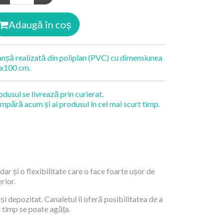
Adaugă în coș
anșă realizată din poliplan (PVC) cu dimensiunea
x100 cm.
odusul se livrează prin curierat.
mpără acum și ai produsul în cel mai scurt timp.
dar și o flexibilitate care o face foarte ușor de
rior.
și depozitat. Canaletul îi oferă posibilitatea de a
t timp se poate agăța.