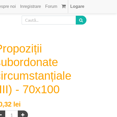
spre noi
Inregistrare
Forum
Logare
ropoziții
subordonate
circumstanțiale
III) - 70x100
0,32
lei