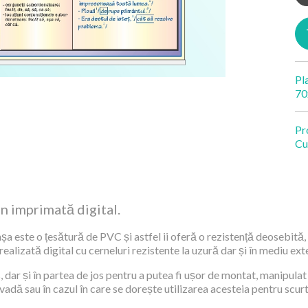
Pl
70
Pr
Cu
an imprimată digital.
șa este o țesătură de PVC și astfel ii oferă o rezistență deosebită, 
alizată digital cu cerneluri rezistente la uzură dar și în mediu exte
 dar și în partea de jos pentru a putea fi ușor de montat, manipulat 
 vadă sau în cazul în care se dorește utilizarea acesteia pentru scur