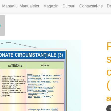
Manualul Manualelor
Magazin
Cursuri
Contactați-ne
De
)
P
(
8