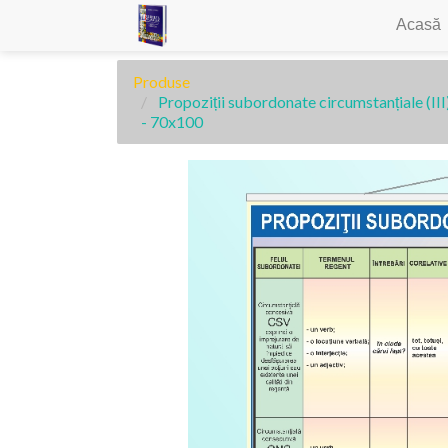
Acasă
Produse
Propoziții subordonate circumstanțiale (III
- 70x100