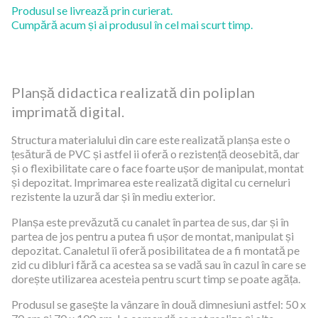
Produsul se livrează prin curierat.
Cumpără acum și ai produsul în cel mai scurt timp.
Planșă didactica realizată din poliplan
imprimată digital.
Structura materialului din care este realizată planșa este o
țesătură de PVC și astfel ii oferă o rezistență deosebită, dar
și o flexibilitate care o face foarte ușor de manipulat, montat
și depozitat. Imprimarea este realizată digital cu cerneluri
rezistente la uzură dar și în mediu exterior.
Planșa este prevăzută cu canalet în partea de sus, dar și în
partea de jos pentru a putea fi ușor de montat, manipulat și
depozitat. Canaletul îi oferă posibilitatea de a fi montată pe
zid cu dibluri fără ca acestea sa se vadă sau în cazul în care se
dorește utilizarea acesteia pentru scurt timp se poate agăța.
Produsul se gasește la vânzare în două dimnesiuni astfel: 50 x