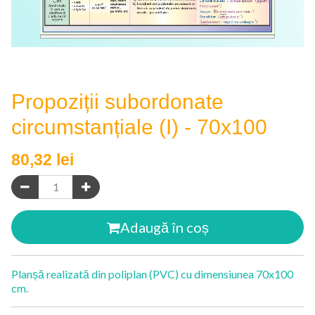
Propoziții subordonate
circumstanțiale (I) - 70x100
80,32
lei
Adaugă în coș
Planșă realizată din poliplan (PVC) cu dimensiunea 70x100
cm.