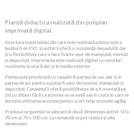
Planșă didactica realizată din poliplan
imprimată digital.
Structura materialului din care este realizată planșa este o
țesătură de PVC și astfel ii oferă o rezistență deosebită, dar
și o flexibilitate care o face foarte ușor de manipulat, montat
și depozitat. Imprimarea este realizată digital cu cerneluri
rezistente la uzură dar și în mediu exterior.
Planșa este prevăzută cu canalet în partea de sus, dar și în
partea de jos pentru a putea fi ușor de montat, manipulat și
depozitat. Canaletul îi oferă posibilitatea de a fi montată pe
zid cu dibluri fără ca acestea sa se vadă sau în cazul în care se
dorește utilizarea acesteia pentru scurt timp se poate agăța.
Produsul se gasește la vânzare în două dimnesiuni astfel: 50 x
70 cm și 70 x 100 cm. La comandă se pot realiza și alte
dimensiuni.