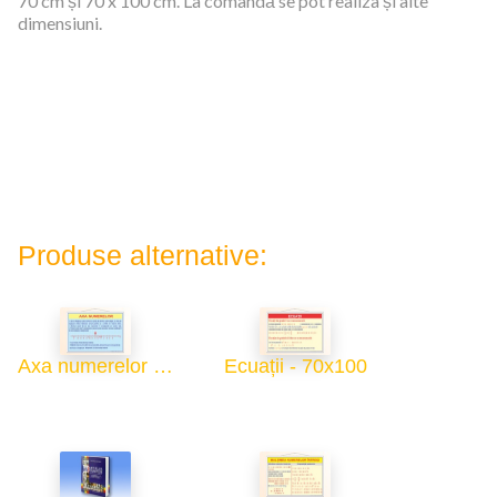
70 cm și 70 x 100 cm. La comandă se pot realiza și alte
dimensiuni.
Produse alternative:
Axa numerelor - 70x100
Ecuații - 70x100