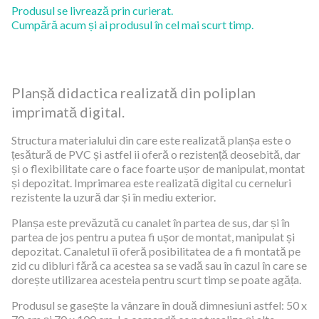
Produsul se livrează prin curierat.
Cumpără acum și ai produsul în cel mai scurt timp.
Planșă didactica realizată din poliplan
imprimată digital.
Structura materialului din care este realizată planșa este o
țesătură de PVC și astfel ii oferă o rezistență deosebită, dar
și o flexibilitate care o face foarte ușor de manipulat, montat
și depozitat. Imprimarea este realizată digital cu cerneluri
rezistente la uzură dar și în mediu exterior.
Planșa este prevăzută cu canalet în partea de sus, dar și în
partea de jos pentru a putea fi ușor de montat, manipulat și
depozitat. Canaletul îi oferă posibilitatea de a fi montată pe
zid cu dibluri fără ca acestea sa se vadă sau în cazul în care se
dorește utilizarea acesteia pentru scurt timp se poate agăța.
Produsul se gasește la vânzare în două dimnesiuni astfel: 50 x