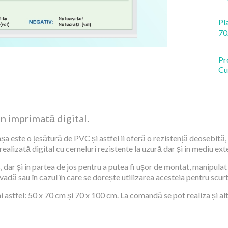
Pl
70
Pr
Cu
an imprimată digital.
șa este o țesătură de PVC și astfel ii oferă o rezistență deosebită, 
alizată digital cu cerneluri rezistente la uzură dar și în mediu exte
 dar și în partea de jos pentru a putea fi ușor de montat, manipulat 
 vadă sau în cazul în care se dorește utilizarea acesteia pentru scur
 astfel: 50 x 70 cm și 70 x 100 cm. La comandă se pot realiza și al