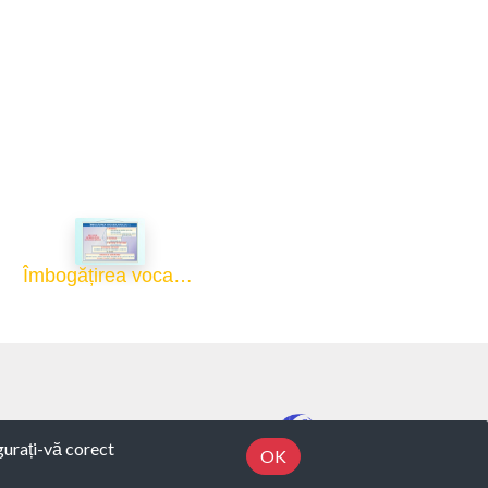
Îmbogățirea vocabularului (I) - 70x100
Developed by Osobi ERP
igurați-vă corect
OK
Powered by