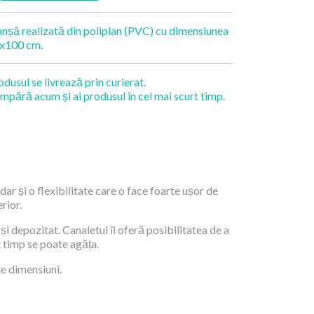
anșă realizată din poliplan (PVC) cu dimensiunea
x100 cm.
odusul se livrează prin curierat.
mpără acum și ai produsul în cel mai scurt timp.
dar și o flexibilitate care o face foarte ușor de
rior.
și depozitat. Canaletul îi oferă posibilitatea de a
t timp se poate agăța.
te dimensiuni.