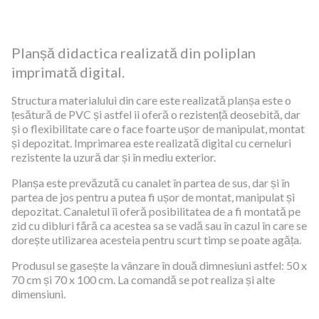
Planșă didactica realizată din poliplan
imprimată digital.
Structura materialului din care este realizată planșa este o
țesătură de PVC și astfel ii oferă o rezistență deosebită, dar
și o flexibilitate care o face foarte ușor de manipulat, montat
și depozitat. Imprimarea este realizată digital cu cerneluri
rezistente la uzură dar și în mediu exterior.
Planșa este prevăzută cu canalet în partea de sus, dar și în
partea de jos pentru a putea fi ușor de montat, manipulat și
depozitat. Canaletul îi oferă posibilitatea de a fi montată pe
zid cu dibluri fără ca acestea sa se vadă sau în cazul în care se
dorește utilizarea acesteia pentru scurt timp se poate agăța.
Produsul se gasește la vânzare în două dimnesiuni astfel: 50 x
70 cm și 70 x 100 cm. La comandă se pot realiza și alte
dimensiuni.