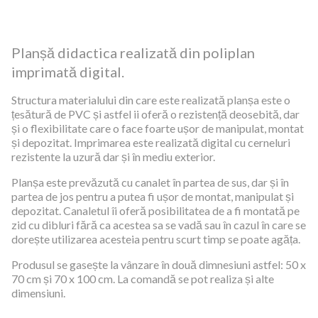
Planșă didactica realizată din poliplan
imprimată digital.
Structura materialului din care este realizată planșa este o
țesătură de PVC și astfel ii oferă o rezistență deosebită, dar
și o flexibilitate care o face foarte ușor de manipulat, montat
și depozitat. Imprimarea este realizată digital cu cerneluri
rezistente la uzură dar și în mediu exterior.
Planșa este prevăzută cu canalet în partea de sus, dar și în
partea de jos pentru a putea fi ușor de montat, manipulat și
depozitat. Canaletul îi oferă posibilitatea de a fi montată pe
zid cu dibluri fără ca acestea sa se vadă sau în cazul în care se
dorește utilizarea acesteia pentru scurt timp se poate agăța.
Produsul se gasește la vânzare în două dimnesiuni astfel: 50 x
70 cm și 70 x 100 cm. La comandă se pot realiza și alte
dimensiuni.