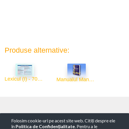
Produse alternative:
Lexicul (I) - 70x100
Manualul Manualelor
Copyright ©
ROTARY GLOBART SRL
-
Termeni de
Folosim cookie-uri pe acest site web. Citiți despre ele
utilizare
-
Politica de Confidențialitate
-
Consultanță
în
Politica de Confidențialitate
. Pentru a le