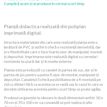
Cumpără acum și ai produsul în cel mai scurt timp.
Planșă didactica realizată din poliplan
imprimată digital.
Structura materialului din care este realizată planșa este o
țesătură de PVC și astfel ii oferă o rezistență deosebită, dar
și o flexibilitate care o face foarte ușor de manipulat, montat
și depozitat. Imprimarea este realizată digital cu cerneluri
rezistente la uzură dar și în mediu exterior.
Planșa este prevăzută cu canalet în partea de sus, dar și în
partea de jos pentru a putea fi ușor de montat, manipulat și
depozitat. Canaletul îi oferă posibilitatea de a fi montată pe
zid cu dibluri fără ca acestea sa se vadă sau în cazul în care se
dorește utilizarea acesteia pentru scurt timp se poate agăța.
Produsul se gasește la vânzare în două dimnesiuni astfel: 50 x
70 cm și 70 x 100 cm. La comandă se pot realiza și alte