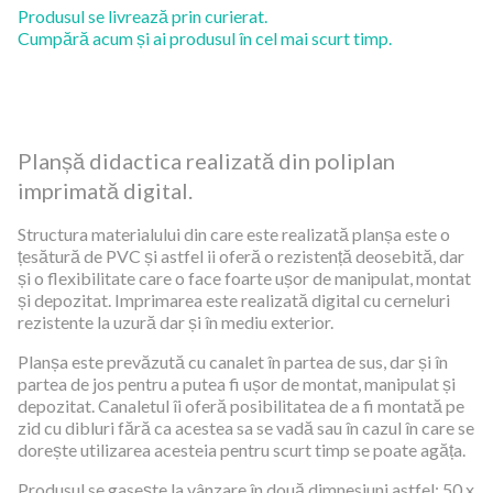
Produsul se livrează prin curierat.
Cumpără acum și ai produsul în cel mai scurt timp.
Planșă didactica realizată din poliplan
imprimată digital.
Structura materialului din care este realizată planșa este o
țesătură de PVC și astfel ii oferă o rezistență deosebită, dar
și o flexibilitate care o face foarte ușor de manipulat, montat
și depozitat. Imprimarea este realizată digital cu cerneluri
rezistente la uzură dar și în mediu exterior.
Planșa este prevăzută cu canalet în partea de sus, dar și în
partea de jos pentru a putea fi ușor de montat, manipulat și
depozitat. Canaletul îi oferă posibilitatea de a fi montată pe
zid cu dibluri fără ca acestea sa se vadă sau în cazul în care se
dorește utilizarea acesteia pentru scurt timp se poate agăța.
Produsul se gasește la vânzare în două dimnesiuni astfel: 50 x