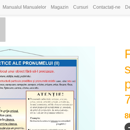
Manualul Manualelor
Magazin
Cursuri
Contactați-ne
De
F
s
p
8