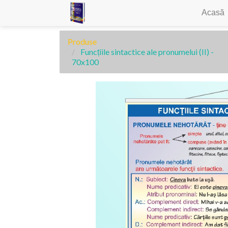
Acasă
Produse
Funcțiile sintactice ale pronumelui (II) -
70x100