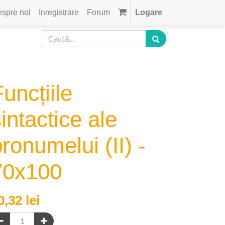
spre noi
Inregistrare
Forum
Logare
uncțiile
intactice ale
ronumelui (II) -
70x100
0,32
lei