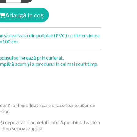
Adaugă în coș
anșă realizată din poliplan (PVC) cu dimensiunea
x100 cm.
odusul se livrează prin curierat.
mpără acum și ai produsul în cel mai scurt timp.
dar și o flexibilitate care o face foarte ușor de
rior.
și depozitat. Canaletul îi oferă posibilitatea de a
t timp se poate agăța.