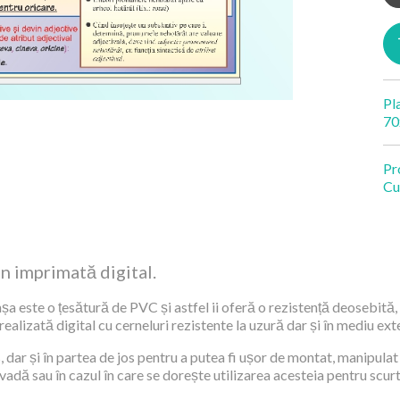
Pl
70
Pr
Cu
an imprimată digital.
șa este o țesătură de PVC și astfel ii oferă o rezistență deosebită, 
alizată digital cu cerneluri rezistente la uzură dar și în mediu exte
 dar și în partea de jos pentru a putea fi ușor de montat, manipulat 
 vadă sau în cazul în care se dorește utilizarea acesteia pentru scur