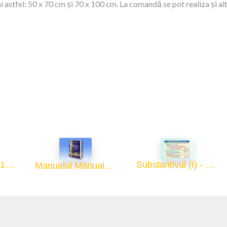
 astfel: 50 x 70 cm și 70 x 100 cm. La comandă se pot realiza și al
Articolul (I) - 70x100
Substantivul (I) - 70x100
Manualul Manualelor