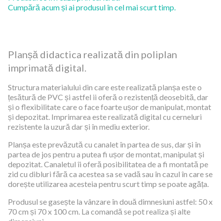
Cumpără acum și ai produsul în cel mai scurt timp.
Planșă didactica realizată din poliplan
imprimată digital.
Structura materialului din care este realizată planșa este o
țesătură de PVC și astfel ii oferă o rezistență deosebită, dar
și o flexibilitate care o face foarte ușor de manipulat, montat
și depozitat. Imprimarea este realizată digital cu cerneluri
rezistente la uzură dar și în mediu exterior.
Planșa este prevăzută cu canalet în partea de sus, dar și în
partea de jos pentru a putea fi ușor de montat, manipulat și
depozitat. Canaletul îi oferă posibilitatea de a fi montată pe
zid cu dibluri fără ca acestea sa se vadă sau în cazul în care se
dorește utilizarea acesteia pentru scurt timp se poate agăța.
Produsul se gasește la vânzare în două dimnesiuni astfel: 50 x
70 cm și 70 x 100 cm. La comandă se pot realiza și alte