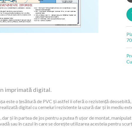
Pl
70
Pr
Cu
an imprimată digital.
șa este o țesătură de PVC și astfel ii oferă o rezistență deosebită, 
alizată digital cu cerneluri rezistente la uzură dar și în mediu exte
 dar și în partea de jos pentru a putea fi ușor de montat, manipulat 
 vadă sau în cazul în care se dorește utilizarea acesteia pentru scur