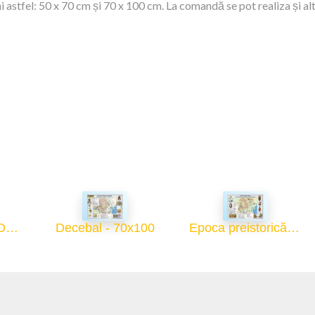
 astfel: 50 x 70 cm și 70 x 100 cm. La comandă se pot realiza și al
Civilizația Geto-Dacă (sec. IV-II î. Hr.) - 70x100
Decebal - 70x100
Epoca preistorică - 70x100