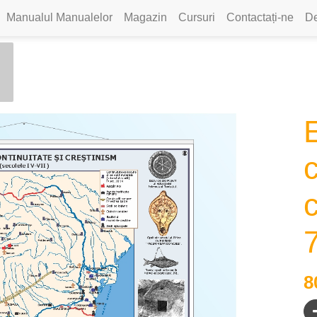
Manualul Manualelor
Magazin
Cursuri
Contactați-ne
De
c
c
8