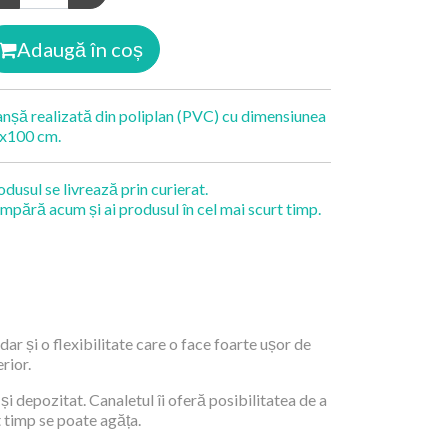
Adaugă în coș
anșă realizată din poliplan (PVC) cu dimensiunea
x100 cm.
odusul se livrează prin curierat.
mpără acum și ai produsul în cel mai scurt timp.
dar și o flexibilitate care o face foarte ușor de
rior.
și depozitat. Canaletul îi oferă posibilitatea de a
t timp se poate agăța.