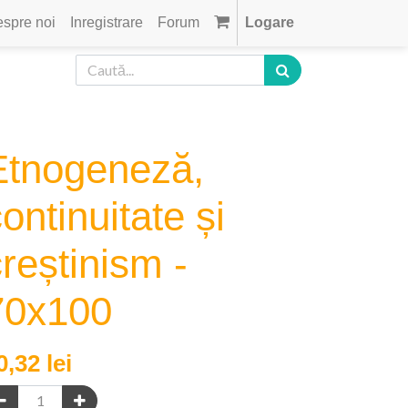
spre noi
Inregistrare
Forum
Logare
Etnogeneză,
ontinuitate și
reștinism -
70x100
0,32
lei