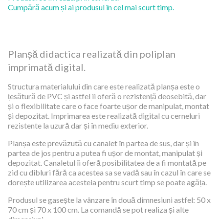
Cumpără acum și ai produsul în cel mai scurt timp.
Planșă didactica realizată din poliplan
imprimată digital.
Structura materialului din care este realizată planșa este o
țesătură de PVC și astfel ii oferă o rezistență deosebită, dar
și o flexibilitate care o face foarte ușor de manipulat, montat
și depozitat. Imprimarea este realizată digital cu cerneluri
rezistente la uzură dar și în mediu exterior.
Planșa este prevăzută cu canalet în partea de sus, dar și în
partea de jos pentru a putea fi ușor de montat, manipulat și
depozitat. Canaletul îi oferă posibilitatea de a fi montată pe
zid cu dibluri fără ca acestea sa se vadă sau în cazul în care se
dorește utilizarea acesteia pentru scurt timp se poate agăța.
Produsul se gasește la vânzare în două dimnesiuni astfel: 50 x
70 cm și 70 x 100 cm. La comandă se pot realiza și alte