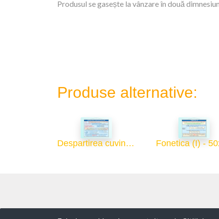
Produsul se gasește la vânzare în două dimnesiuni
Produse alternative:
Despartirea cuvintelor in silabe (I) - 50x70
Fonetica (I) - 5
Copyright ©
ROTARY GLOBART SRL
-
Terme