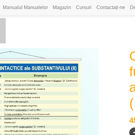
Manualul Manualelor
Magazin
Cursuri
Contactați-ne
De
C
f
a
(
4