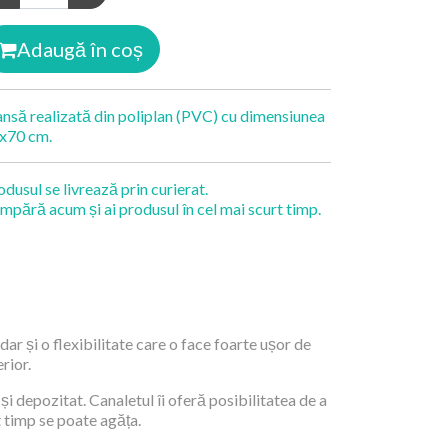
Adaugă în coș
ansă realizată din poliplan (PVC) cu dimensiunea
x70 cm.
odusul se livrează prin curierat.
mpără acum și ai produsul în cel mai scurt timp.
dar și o flexibilitate care o face foarte ușor de
rior.
și depozitat. Canaletul îi oferă posibilitatea de a
t timp se poate agăța.