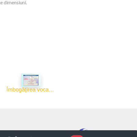
te dimensiuni.
Îmbogățirea vocabularului (I) - 50x70
Developed by Osobi ERP