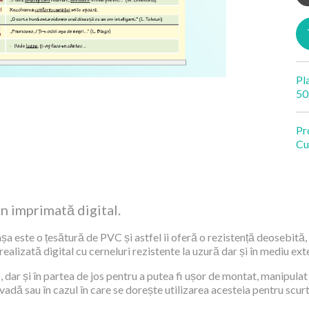
Pl
50
Pr
Cu
an imprimată digital.
șa este o țesătură de PVC și astfel ii oferă o rezistență deosebită, 
alizată digital cu cerneluri rezistente la uzură dar și în mediu exte
 dar și în partea de jos pentru a putea fi ușor de montat, manipulat 
 vadă sau în cazul în care se dorește utilizarea acesteia pentru scur