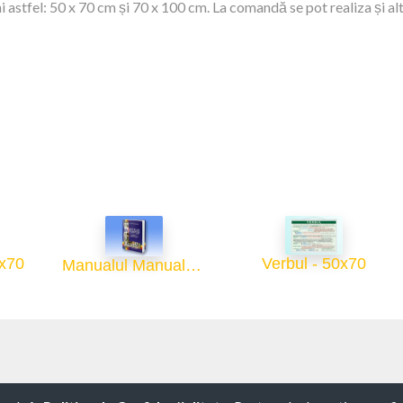
 astfel: 50 x 70 cm și 70 x 100 cm. La comandă se pot realiza și al
0x70
Verbul - 50x70
Manualul Manualelor
ni de utilizare
-
Politica de