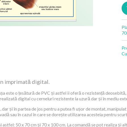
Pl
70
Pr
Cu
an imprimată digital.
șa este o țesătură de PVC și astfel ii oferă o rezistență deosebită, 
alizată digital cu cerneluri rezistente la uzură dar și în mediu exte
 dar și în partea de jos pentru a putea fi ușor de montat, manipulat 
 vadă sau în cazul în care se dorește utilizarea acesteia pentru scur
 astfel: 50 x 70 cm și 70 x 100 cm. La comandă se pot realiza și al