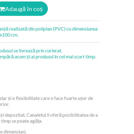
Adaugă în coș
anșă realizată din poliplan (PVC) cu dimensiunea
x100 cm.
odusul se livrează prin curierat.
mpără acum și ai produsul în cel mai scurt timp.
dar și o flexibilitate care o face foarte ușor de
rior.
și depozitat. Canaletul îi oferă posibilitatea de a
t timp se poate agăța.
te dimensiuni.