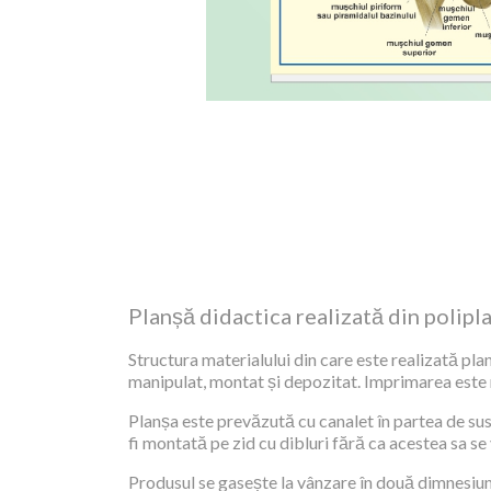
Planșă didactica realizată din polipl
Structura materialului din care este realizată plan
manipulat, montat și depozitat. Imprimarea este re
Planșa este prevăzută cu canalet în partea de sus,
fi montată pe zid cu dibluri fără ca acestea sa se
Produsul se gasește la vânzare în două dimnesiuni