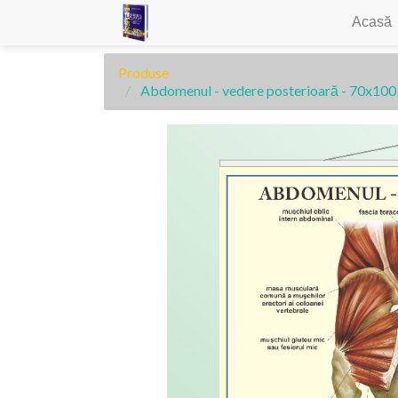
Acasă
Produse
Abdomenul - vedere posterioară - 70x100