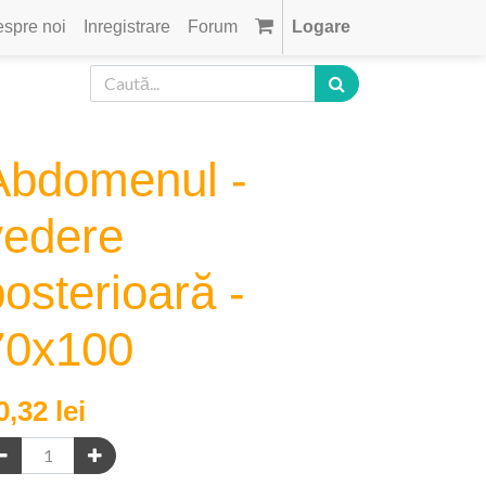
spre noi
Inregistrare
Forum
Logare
Abdomenul -
vedere
osterioară -
70x100
0,32
lei